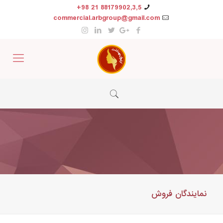
88179902,3,5 21 98+
commercial.arbgroup@gmail.com
نمایندگان فروش